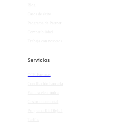
Blog
Casos de éxito
Programa de Partner
Compatibilidad
Trabaja con nosotros
Servicios
OCR Facturas
Conciliación bancaria
Factura electrónica
Gestor documental
Programa Kit Digital
Tarifas