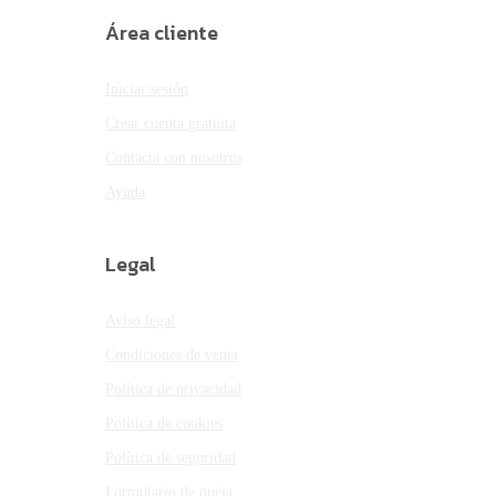
Área cliente
Iniciar sesión
Crear cuenta gratuita
Contacta con nosotros
Ayuda
Legal
Aviso legal
Condiciones de venta
Política de privacidad
Política de cookies
Política de seguridad
Formulario de queja