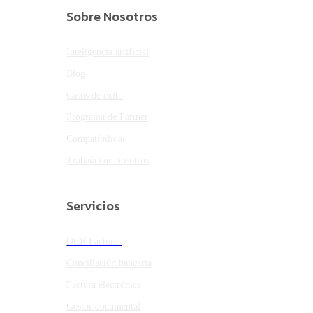
Sobre Nosotros
Inteligencia artificial
Blog
Casos de éxito
Programa de Partner
Compatibilidad
Trabaja con nosotros
Servicios
OCR Facturas
Conciliación bancaria
Factura electrónica
Gestor documental