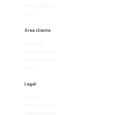
Programa Kit Digital
Tarifas
Área cliente
Iniciar sesión
Crear cuenta gratuita
Contacta con nosotros
Ayuda
Legal
Aviso legal
Condiciones de venta
Política de privacidad