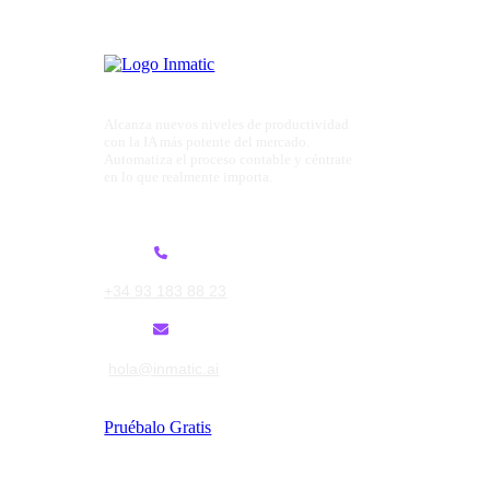
Alcanza nuevos niveles de productividad
con la IA más potente del mercado.
Automatiza el proceso contable y céntrate
en lo que realmente importa.
+34 93 183 88 23
hola@inmatic.ai
Pruébalo Gratis