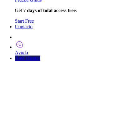
Get
7 days of total access free
.
Start Free
Contacto
Pruébalo Ahora
Ayuda
Área clientes