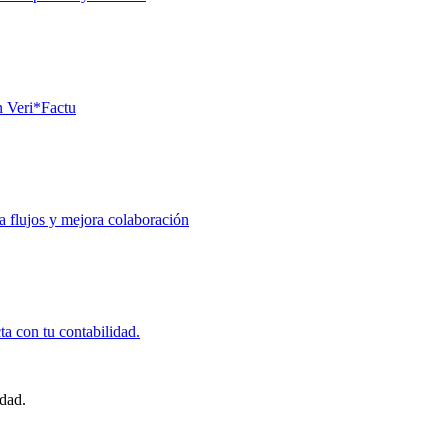
n Veri*Factu
za flujos y mejora colaboración
ta con tu contabilidad.
idad.