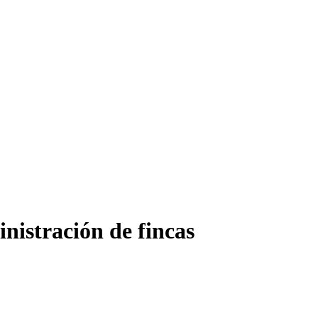
istración de fincas
gestión integral de fincas y comunidades. Diseñado
posibilita una administración eficiente que abarca desde
 la comunicación con los propietarios.