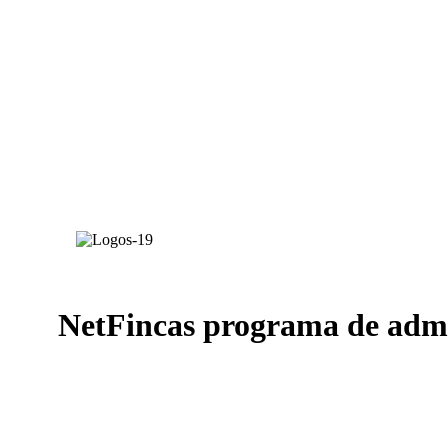
NetFincas programa de admin
NetFincas
es una plataforma informática especializada en la 
específicamente para administradores de fincas, este software 
el control de gastos hasta la gestión de incidencias y cobros o