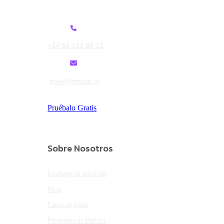
+34 93 183 88 23
hola@inmatic.ai
Pruébalo Gratis
Sobre Nosotros
Inteligencia artificial
Blog
Casos de éxito
Programa de Partner