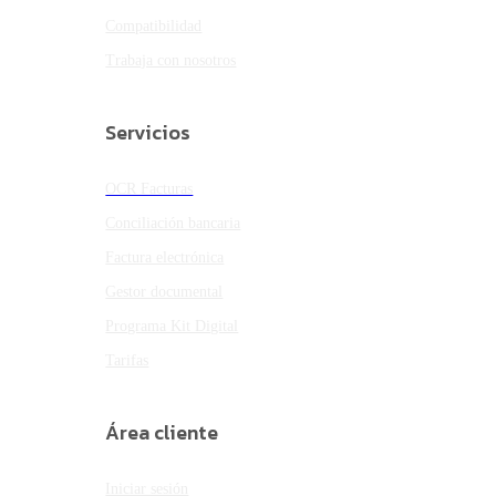
Compatibilidad
Trabaja con nosotros
Servicios
OCR Facturas
Conciliación bancaria
Factura electrónica
Gestor documental
Programa Kit Digital
Tarifas
Área cliente
Iniciar sesión