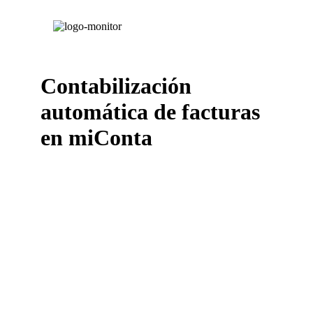
Contabilización
automática de facturas
en miConta
Monitor Informática
es una empresa española que
desarrolla software del ámbito contable, laboral y
fiscal. En el ámbito contable disponen del programa
miConta, que soporta entre otras cosas, toda la
legislación vigente del Impuesto de Sociedades y sus
Modelos Fiscales.
Inmatic es compatible con miConta de Monitor
Informática
. Mediante esta integración, serás capaz
de acelerar tu proceso contable, gracias a la
contabilización automática de facturas
proporcionada por Inmatic y su avanzada IA.