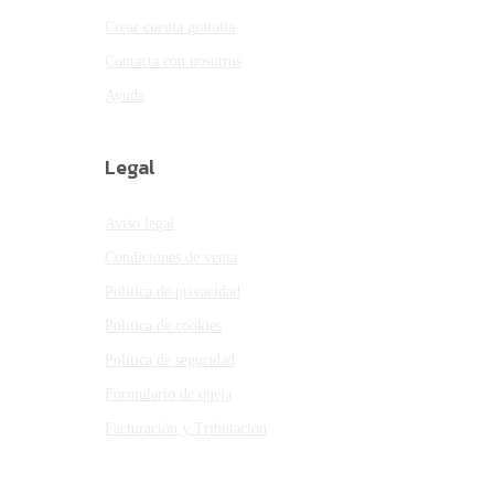
Crear cuenta gratuita
Contacta con nosotros
Ayuda
Legal
Aviso legal
Condiciones de venta
Política de privacidad
Política de cookies
Política de seguridad
Formulario de queja
Facturación y Tributación