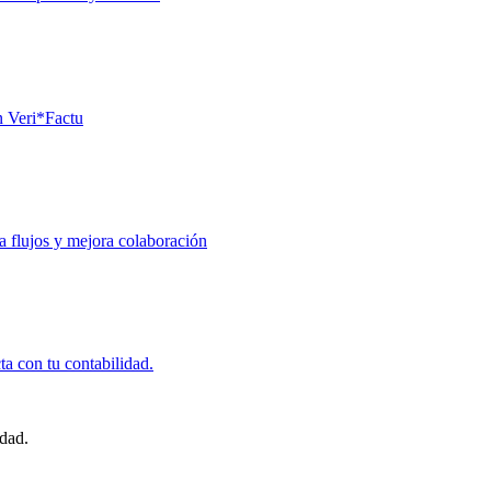
n Veri*Factu
za flujos y mejora colaboración
ta con tu contabilidad.
idad.