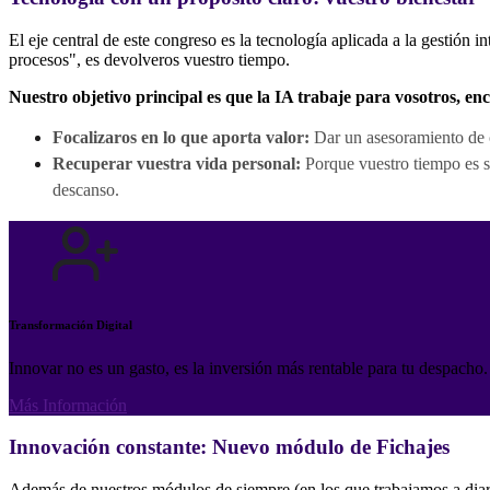
El eje central de este congreso es la tecnología aplicada a la gestión
procesos", es devolveros vuestro tiempo.
Nuestro objetivo principal es que la IA trabaje para vosotros, en
Focalizaros en lo que aporta valor:
Dar un asesoramiento de ca
Recuperar vuestra vida personal:
Porque vuestro tiempo es s
descanso.
Transformación Digital
Innovar no es un gasto, es la inversión más rentable para tu despach
Más Información
Innovación constante: Nuevo módulo de Fichajes
Además de nuestros módulos de siempre (en los que trabajamos a dia