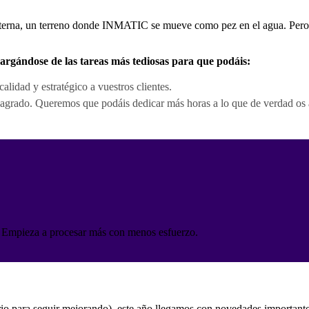
 interna, un terreno donde INMATIC se mueve como pez en el agua. Pero, p
cargándose de las tareas más tediosas para que podáis:
lidad y estratégico a vuestros clientes.
agrado. Queremos que podáis dedicar más horas a lo que de verdad os a
o. Empieza a procesar más con menos esfuerzo.
rio para seguir mejorando), este año llegamos con novedades important