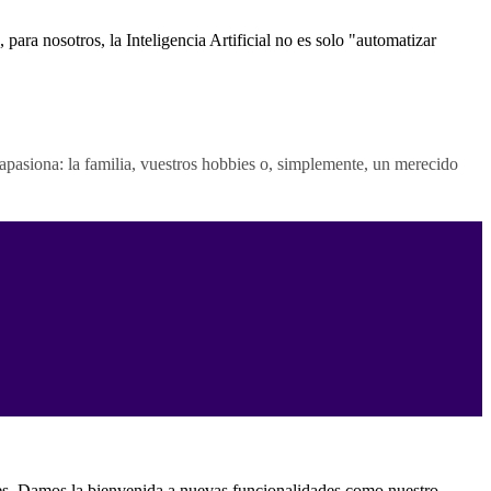
ara nosotros, la Inteligencia Artificial no es solo "automatizar
pasiona: la familia, vuestros hobbies o, simplemente, un merecido
es. Damos la bienvenida a nuevas funcionalidades como nuestro