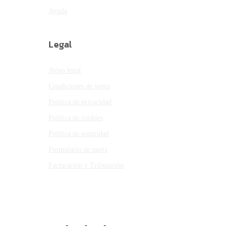
Ayuda
Legal
Aviso legal
Condiciones de venta
Política de privacidad
Política de cookies
Política de seguridad
Formulario de queja
Facturación y Tributación
© 2026 - CONEPTUM S.L.