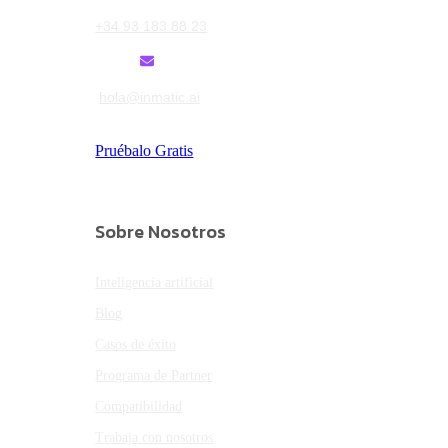
+34 93 183 88 23
hola@inmatic.ai
Pruébalo Gratis
Sobre Nosotros
Inteligencia artificial
Blog
Casos de éxito
Programa de Partner
Compatibilidad
Trabaja con nosotros