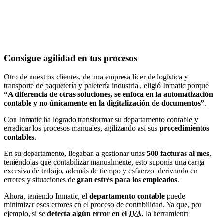
Con Inmatic he conseguido
ganar en productividad
y crecer. Me
permite
ahorrar tiempo
y
reinvertirlo en el cliente
.
José Antonio
Consigue agilidad en tus procesos
Otro de nuestros clientes, de una empresa líder de logística y
transporte de paquetería y paletería industrial, eligió Inmatic porque
“A diferencia de otras soluciones, se enfoca en la automatización
contable y no únicamente en la digitalización de documentos”
.
Con Inmatic ha logrado transformar su departamento contable y
erradicar los procesos manuales, agilizando así sus
procedimientos
contables
.
En su departamento, llegaban a gestionar unas
500 facturas al mes
,
teniéndolas que contabilizar manualmente, esto suponía una carga
excesiva de trabajo, además de tiempo y esfuerzo, derivando en
errores y situaciones de
gran estrés para los empleados
.
Ahora, teniendo Inmatic, el
departamento contable
puede
minimizar esos errores en el proceso de contabilidad. Ya que, por
ejemplo, si se
detecta algún error en el
IVA
, la herramienta