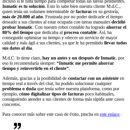
Incluso si te falta tiempo para completar todas las tareas pendientes,
Inmatic es tu solución
. Esto lo sabe bien nuestra cliente M.d.C.,
quien tenía un volumen interminable de
facturas
en su gestoría,
más de 20.000 al año
. Frustrada por no poder dedicarle el tiempo
deseado a sus clientes al estar ocupada con tareas manuales
decidió
probar Inmatic
. Con nuestro robot contable ha logrado
ahorrar el
80% del tiempo
que dedicaba al
proceso contable
. Así, ha
conseguido optimizar su tiempo y ofrecer un servicio de mayor
calidad y más ágil a sus clientes, ya que le ha permitido
llevar todos
sus datos al día
.
M.d.C. lo tiene claro,
hay un antes y un después de Inmatic
, por
eso lo recomendaría siempre:
“Inmatic me permite ahorrar
tiempo y reinvertirlo en el cliente”
.
Además, gracias a la posibilidad de
contactar con un asistente
en
tiempo real a través del chat, ha podido solucionar cualquier
problema o duda
que tenía sobre nuestra plataforma, como por
ejemplo,
cómo digitalizar tipos de facturas
poco habituales,
consiguiendo atender a sus clientes de forma más rápida ante casos
concretos.
Para conocer más sobre este caso de éxito, pincha en
este enlace
.