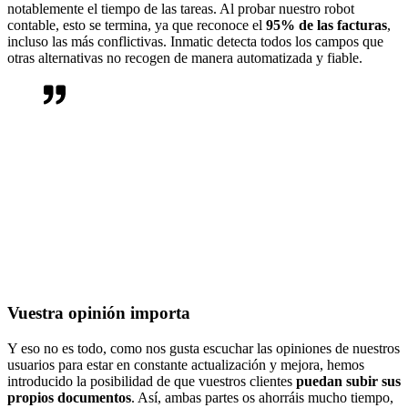
notablemente el tiempo de las tareas. Al probar nuestro robot
contable, esto se termina, ya que reconoce el
95% de las facturas
,
incluso las más conflictivas. Inmatic detecta todos los campos que
otras alternativas no recogen de manera automatizada y fiable.
Me ha sorprendido mucho el gran acierto y cuando he visto que
reconocía los datos escritos a mano, casi no me lo podía creer. El
resultado ha sido muy bueno. De hecho en el programa de escaneo
que estábamos usando hasta ahora no ha sido capaz de reconocer
ningún dato de una factura de alquiler de local escrita a mano. ¡En
cambio Inmatic lo ha reconocido todo!
Miguel Pablo
Vuestra opinión importa
Y eso no es todo, como nos gusta escuchar las opiniones de nuestros
usuarios para estar en constante actualización y mejora, hemos
introducido la posibilidad de que vuestros clientes
puedan subir sus
propios documentos
. Así, ambas partes os ahorráis mucho tiempo,