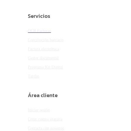
Servicios
OCR Facturas
Conciliación bancaria
Factura electrónica
Gestor documental
Programa Kit Digital
Tarifas
Área cliente
Iniciar sesión
Crear cuenta gratuita
Contacta con nosotros