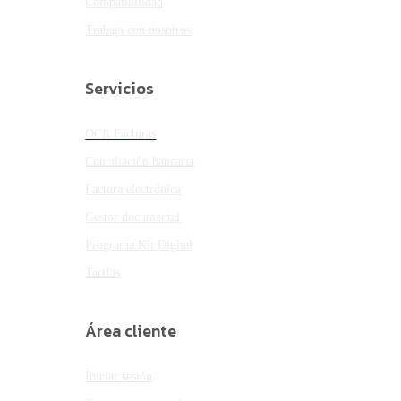
Compatibilidad
Trabaja con nosotros
Servicios
OCR Facturas
Conciliación bancaria
Factura electrónica
Gestor documental
Programa Kit Digital
Tarifas
Área cliente
Iniciar sesión