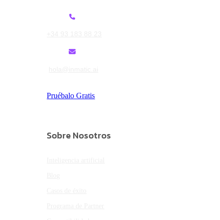
+34 93 183 88 23
hola@inmatic.ai
Pruébalo Gratis
Sobre Nosotros
Inteligencia artificial
Blog
Casos de éxito
Programa de Partner