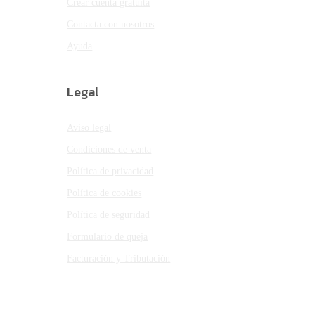
Crear cuenta gratuita
Contacta con nosotros
Ayuda
Legal
Aviso legal
Condiciones de venta
Política de privacidad
Política de cookies
Política de seguridad
Formulario de queja
Facturación y Tributación