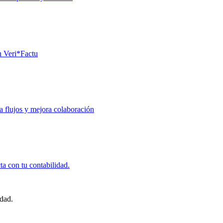
n Veri*Factu
za flujos y mejora colaboración
ta con tu contabilidad.
idad.