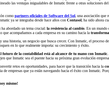
lineado las ventajas inigualables de Inmatic frente a otras soluciones 
ación como
partners oficiales de Software del Sol
, una asociación que 
 Inmatic ya se integraba desde hace años con
Contasol
, ha sido ahora cu
ni ha abordado un tema crucial:
la resistencia al cambio
. En un mundo q
sino que acompañamos a cada empresa en su camino hacia la
transformac
una historia, un negocio que busca crecer. Con Inmatic, el proceso de 
foquen en lo que realmente importa: su crecimiento y éxito.
l futuro de la contabilidad está al alcance de tu mano con Inmatic
.
en que Inmatic sea el puente hacia su próxima gran evolución empresar
nvertir retos en oportunidades, para hacer que la transición hacia la
co
a de empresas que ya están navegando hacia el éxito con Inmatic. Porque
 hoy mismo!