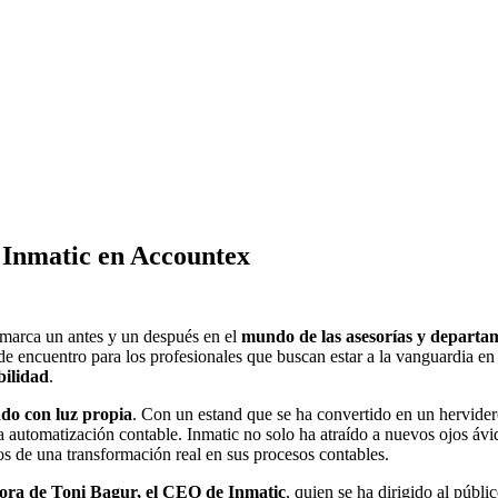
e Inmatic en Accountex
 marca un antes y un después en el
mundo de las asesorías y departa
io de encuentro para los profesionales que buscan estar a la vanguardia 
bilidad
.
ado con luz propia
. Con un estand que se ha convertido en un hervider
a automatización contable. Inmatic no solo ha atraído a nuevos ojos ávi
os de una transformación real en sus procesos contables.
ora de Toni Bagur, el CEO de Inmatic
, quien se ha dirigido al públi